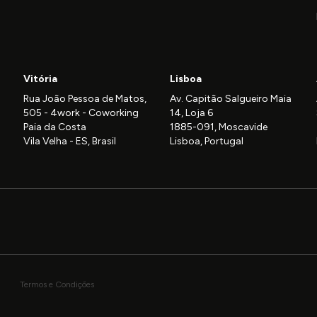
Vitória
Lisboa
Rua João Pessoa de Matos,
Av. Capitão Salgueiro Maia
505 - 4work - Coworking
14, Loja 6
Paia da Costa
1885-091, Moscavide
Vila Velha - ES, Brasil
Lisboa, Portugal
Termos e Condições