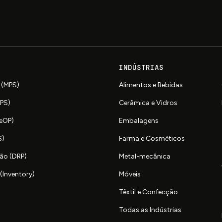
INDÚSTRIAS
 (MPS)
Alimentos e Bebidas
APS)
Cerâmica e Vidros
SeOP)
Embalagens
S)
Farma e Cosméticos
ão (DRP)
Metal-mecânica
(Inventory)
Móveis
Têxtil e Confecção
Todas as Indústrias