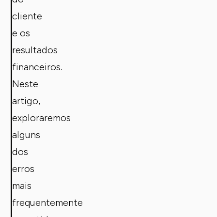
cliente
e os
resultados
financeiros.
Neste
artigo,
exploraremos
alguns
dos
erros
mais
frequentemente