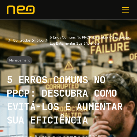
5 Erros Comuns No PPCP: Descubra Como Evitá-
Conteúdos
Blog
Los E Aumentar Sua Eficiência
Management
5 ERROS COMUNS NO
PPCP: DESCUBRA COMO
EVITÁ-LOS E AUMENTAR
SUA EFICIÊNCIA
Conheça os 5 erros mais comuns no PPCP