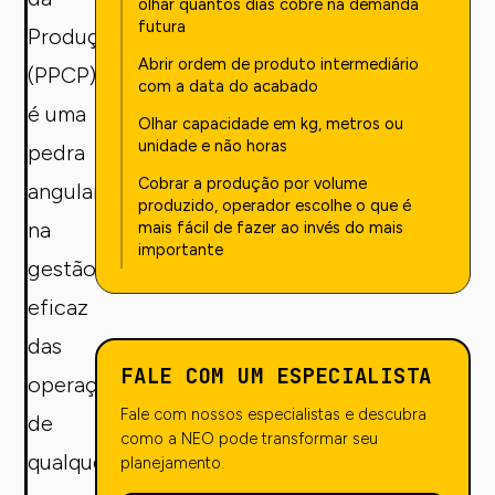
olhar quantos dias cobre na demanda
futura ‍
Produção
Abrir ordem de produto intermediário
(PPCP)
com a data do acabado ‍
é uma
Olhar capacidade em kg, metros ou
unidade e não horas ‍
pedra
Cobrar a produção por volume
angular
produzido, operador escolhe o que é
na
mais fácil de fazer ao invés do mais
importante ‍
gestão
eficaz
das
FALE COM UM ESPECIALISTA
operações
Fale com nossos especialistas e descubra
de
como a NEO pode transformar seu
qualquer
planejamento.