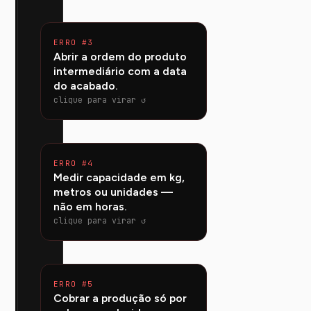
ERRO #3
COMO EVITAR
Abrir a ordem do produto
O intermediário precisa estar
intermediário com a data
pronto ANTES do acabado.
do acabado.
Use lead times e
dependências — o APS
clique para virar ↺
calcula a data correta de
cada nível.
ERRO #4
COMO EVITAR
Medir capacidade em kg,
Capacidade é tempo.
metros ou unidades —
Converta para horas de
não em horas.
recurso; só assim dá para
saber o que realmente cabe
clique para virar ↺
no prazo.
ERRO #5
COMO EVITAR
Cobrar a produção só por
O operador escolhe o item