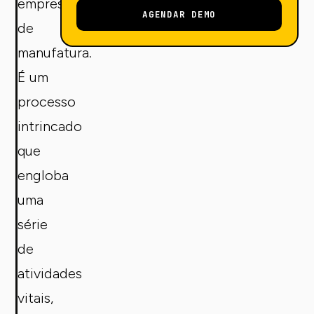
empresa
AGENDAR DEMO
de
manufatura.
É um
processo
intrincado
que
engloba
uma
série
de
atividades
vitais,