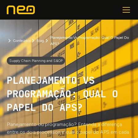
Planejamento Vs Programação: Qual O Papel Do
Conteúdos
Blog
APS?
Supply Chain Planning and S&OP
PLANEJAMENTO VS
PROGRAMAÇÃO: QUAL O
PAPEL DO APS?
Planejamento ou programação? Entenda a diferença
entre os dois processos e qual o papel do APS em cada