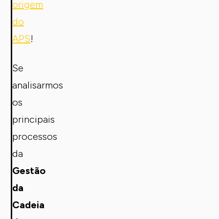
origem
do
APS
!
Se
analisarmos
os
principais
processos
da
Gestão
da
Cadeia