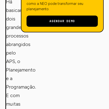
Há
como a NEO pode transformar seu
planejamento.
basicamente
dois
AGENDAR DEMO
grandes
processos
abrangidos
pelo
APS, o
Planejamento
e a
Programação.
E com
muitas