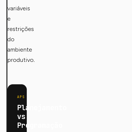
variáveis
e
restrições
do
ambiente
produtivo.
APS
Planejamento
vs
Programação