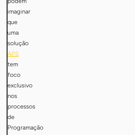
podem
imaginar
que
uma
solução
APS
tem
foco
exclusivo
nos
processos
de
Programação