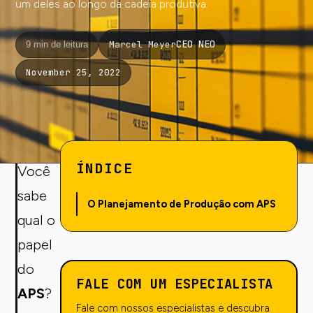
um deles ao longo da cadeia produtiva.
CEO NEO
Marcel Meyer
9 min de leitura
November 25, 2022
ÍNDICE
Você
sabe
O Planejamento de Produção com APS
qual o
papel
do
FALE COM UM ESPECIALISTA
APS
?
Fale com nossos especialistas e descubra