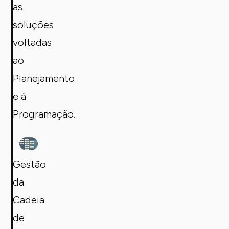
as
soluções
voltadas
ao
Planejamento
e à
Programação.
Gestão
da
Cadeia
de