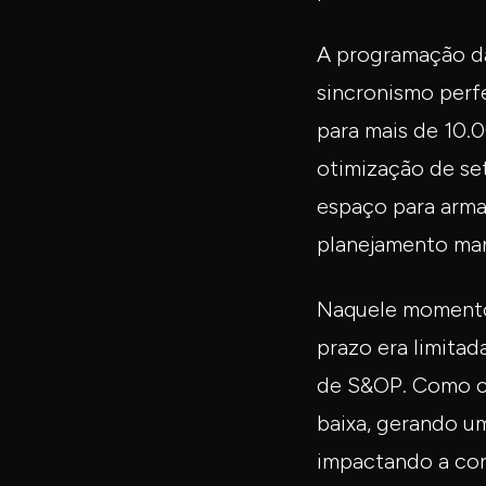
A programação da
sincronismo perfe
para mais de 10.
otimização de set
espaço para arm
planejamento man
Naquele momento,
prazo era limitad
de S&OP. Como co
baixa, gerando u
impactando a con