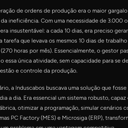
ração de ordens de produção era o maior gargalo
a da ineficiência. Com uma necessidade de 3.000 o
 era insustentável: a cada 10 dias, era preciso ger
a tarefa que levava os mesmos 10 dias de trabalho
(270 horas por mês). Essencialmente, o gestor pa
 essa única atividade, sem capacidade para se de
gestão e controle da produção.
ário, a Induscabos buscava uma solução que fosse
ia a dia. Era essencial um sistema robusto, capaz
fábrica, otimizar a programação, simular cenários c
temas PC Factory (MES) e Microsiga (ERP), transfo
 um problema em uma vantagem competitiva.