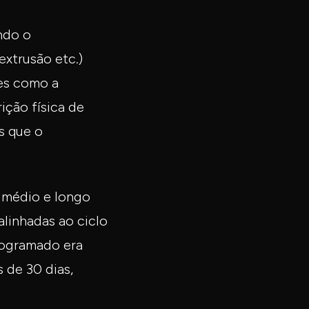
ndo o
extrusão etc.)
res como a
ição física de
s que o
 médio e longo
alinhadas ao ciclo
rogramado era
 de 30 dias,