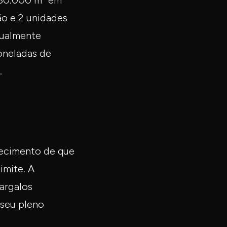
 80.000 m² em
o e 2 unidades
tualmente
oneladas de
.
ecimento de que
imite. A
argalos
 seu pleno