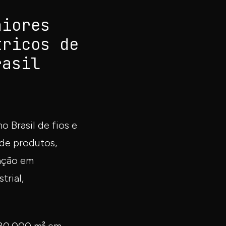
aiores
tricos de
rasil
 Brasil de fios e
 de produtos,
uação em
trial,