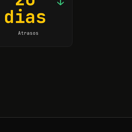
↓
dias
Atrasos