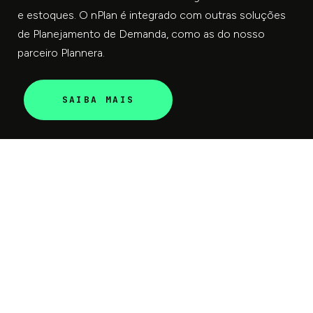
e estoques. O nPlan é integrado com outras soluções
de Planejamento de Demanda, como as do nosso
parceiro Plannera.
SAIBA MAIS
Mais de 100 indústrias já
confiam na NEO. Veja
algumas delas: