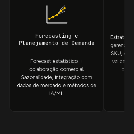
Pl
Forecasting e
Estratégi
Planejamento de Demanda
gerenciar
SKU, cons
Forecast estatístico +
validade,
colaboração comercial.
com a
Sazonalidade, integração com
dados de mercado e métodos de
IA/ML.