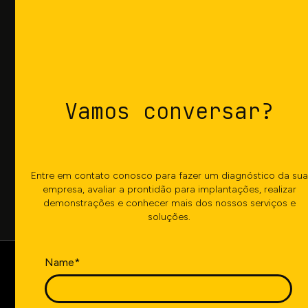
Mais
agilidade
Tenha capacidade de responder de forma ágil às
demandas comerciais e aos imprevistos da
produção. Nossos recursos avançados permitem
Vamos conversar?
que você gere cenários detalhados e precisos,
analisando em minutos o impacto de alterações
em toda a cadeia.
Entre em contato conosco para fazer um diagnóstico da sua
empresa, avaliar a prontidão para implantações, realizar
demonstrações e conhecer mais dos nossos serviços e
soluções.
Name*
Conte com a empresa