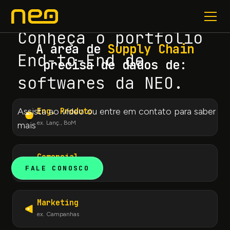
Soluções
Portfólio NEO
Conheça o portfólio
A área de
Supply Chain
End-to-End de
precisa de dados de:
softwares da NEO.
Assista ao vídeo ou entre em contato para saber
Eng. Produto
ex. Lanç., BoM
mais
Comercial
FALE CONOSCO
ex. Forecast
Marketing
ex. Campanhas