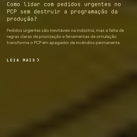
Como lidar com pedidos urgentes no
PCP sem destruir a programação da
produção?
Pedidos urgentes são inevitáveis na indústria, mas a falta de
regras claras de priorização e ferramentas de simulação
transforma o PCP em apagador de incêndios permanente.
Com uma solução de APS (Advanced Planning and
Scheduling), o planejador pode simular o impacto de cada
LEIA MAIS
encaixe em minutos, negociar prazos com dados concretos e
proteger a programação. A NEO Digital Industries, maior
parceira Siemens do portfólio de Planning & Scheduling na
América Latina, ajuda empresas a transformar o PCP em área
estratégica com o Opcenter APS.