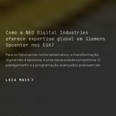
Como a NEO Digital Industries
oferece expertise global em Siemens
Opcenter nos EUA?
Para os fabricantes norte-americanos, a transformação
digital não é opcional, é uma necessidade competitiva. O
planejamento e a programação avançados precisam ser
rápidos, precisos e profundamente alinhados à realidade
operacional. Neste artigo, Thomas Schwab explica como a
LEIA MAIS
NEO Digital Industries lidera projetos de planejamento de
cadeia de suprimentos e implementações do Siemens
Opcenter APS, levando resultados comprovados para os EUA,
e não apenas instalações de software.