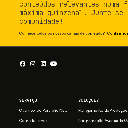
conteúdos relevantes numa f
máxima quinzenal. Junte-se 
comunidade!
Conhece todos os nossos canais de conteúdo?
Confira no
SERVIÇO
SOLUÇÕES
Overview do Portfólio NEO
Planejamento de Produção
Como fazemos
Programação Avançada (