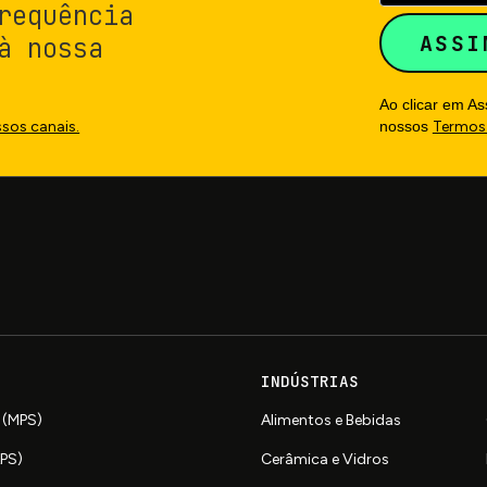
requência
à nossa
Ao clicar em A
nossos
Termos
ssos canais.
INDÚSTRIAS
 (MPS)
Alimentos e Bebidas
APS)
Cerâmica e Vidros