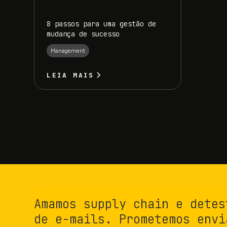
8 passos para uma gestão de
mudança de sucesso
Management
LEIA MAIS
Amamos supply chain e detes
de e-mails. Prometemos envi