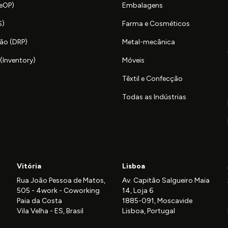
SeOP)
Embalagens
S)
Farma e Cosméticos
ão (DRP)
Metal-mecânica
(Inventory)
Móveis
Têxtil e Confecção
Todas as Indústrias
Vitória
Lisboa
Rua João Pessoa de Matos,
Av. Capitão Salgueiro Maia
505 - 4work - Coworking
14, Loja 6
Paia da Costa
1885-091, Moscavide
Vila Velha - ES, Brasil
Lisboa, Portugal