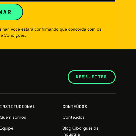
ssinar, você estará confirmando que concorda com os
 e Condições
.
NEWSLETTER
INSTITUCIONAL
CONTEÚDOS
Quem somos
Conteúdos
Equipe
Blog Ciborgues da
Indústria