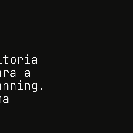
ltoria
ara a
anning.
ma