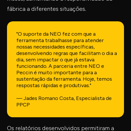
fábrica a diferentes situações.
"O suporte da NEO fez com que a
ferramenta trabalhasse para atender
nossas necessidades específicas,
desenvolvendo regras que facilitam o dia a
dia, sem impactar o que já estava
funcionando. A parceria entre NEO e
Peccin é muito importante para a
sustentação da ferramenta. Hoje, temos
respostas rápidas e produtivas."
— Jades Romano Costa, Especialista de
PPCP
Os relatórios desenvolvidos permitiram a