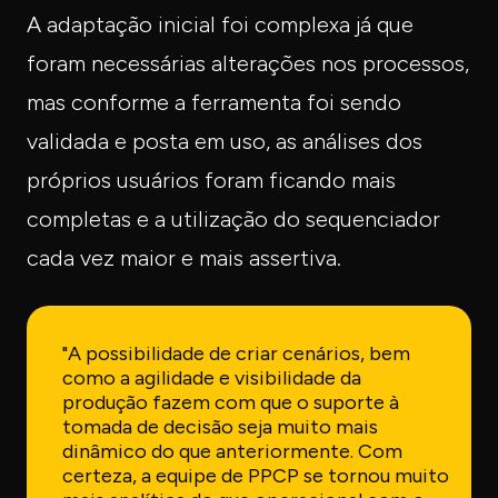
A adaptação inicial foi complexa já que
foram necessárias alterações nos processos,
mas conforme a ferramenta foi sendo
validada e posta em uso, as análises dos
próprios usuários foram ficando mais
completas e a utilização do sequenciador
cada vez maior e mais assertiva.
"A possibilidade de criar cenários, bem
como a agilidade e visibilidade da
produção fazem com que o suporte à
tomada de decisão seja muito mais
dinâmico do que anteriormente. Com
certeza, a equipe de PPCP se tornou muito