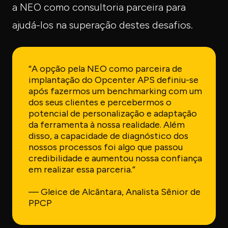
a NEO como consultoria parceira para
ajudá-los na superação destes desafios.
“A opção pela NEO como parceira de
implantação do Opcenter APS definiu-se
após fazermos um benchmarking com um
dos seus clientes e percebermos o
potencial de personalização e adaptação
da ferramenta à nossa realidade. Além
disso, a capacidade de diagnóstico dos
nossos processos foi algo que passou
credibilidade e aumentou nossa confiança
em realizar essa parceria.”
— Gleice de Alcântara, Analista Sênior de
PPCP