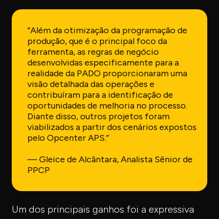
“Além da otimização da programação de
produção, que é o principal foco da
ferramenta, as regras de negócio
desenvolvidas especificamente para a
realidade da PADO proporcionaram uma
visão detalhada das operações e
contribuíram para a identificação de
oportunidades de melhoria no processo.
Diante disso, outros projetos foram
viabilizados a partir dos cenários expostos
pelo Opcenter APS.”
— Gleice de Alcântara, Analista Sênior de
PPCP
Um dos principais ganhos foi a expressiva