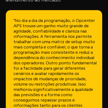
"No dia a dia da programação, o Opcenter
APS trouxe um ganho muito grande de
agilidade, confiabilidade e clareza nas
informações. A ferramenta nos permite
trabalhar com uma matriz de setup muito
mais completa e confiável, o que torna a
programação mais consistente e reduz a
dependência do conhecimento individual
dos operadores. Outro ponto fundamental
foi a facilidade para gerar diferentes
cenários e avaliar rapidamente os
impactos de mudanças de prioridade,
volume ou restrições produtivas. Isso
melhorou significativamente a qualidade
das previsões e a forma como
conseguimos repassar prazos e
informações tanto para os clientes