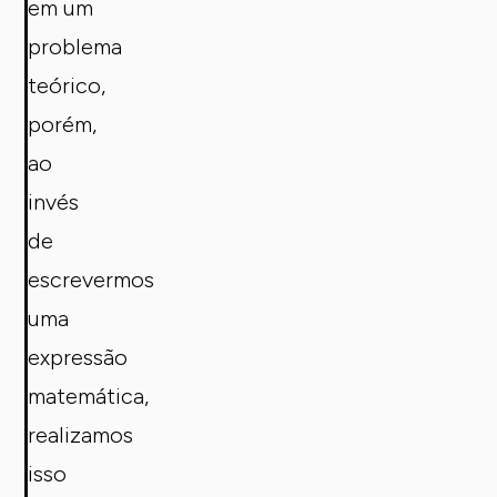
em um
problema
teórico,
porém,
ao
invés
de
escrevermos
uma
expressão
matemática,
realizamos
isso