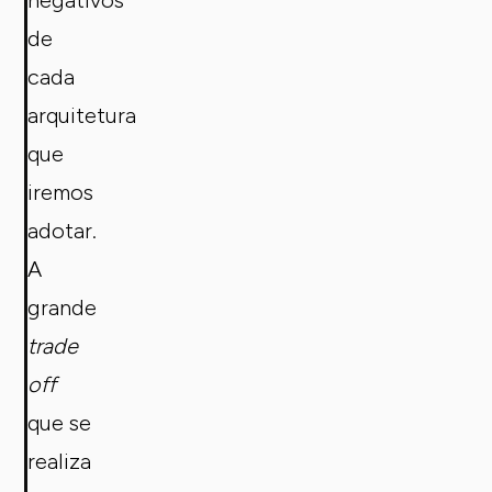
negativos
de
cada
arquitetura
que
iremos
adotar.
A
grande
trade
off
que se
realiza