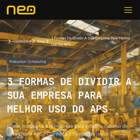
3 Formas De Dividir A Sua Empresa Para Melhor
Conteúdos
Blog
Uso Do APS
Production Scheduling
3 FORMAS DE DIVIDIR A
SUA EMPRESA PARA
MELHOR USO DO APS
Como modelar a sua empresa para extrair o máximo de
um sistema APS? Conheça 3 formas de dividir a