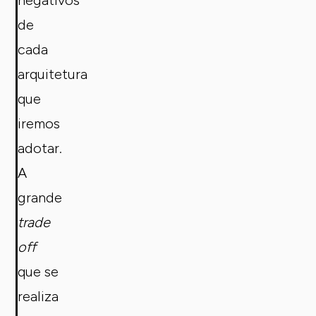
negativos
de
cada
arquitetura
que
iremos
adotar.
A
grande
trade
off
que se
realiza