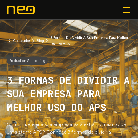
3 Formas De Dividir A Sua Empresa Para Melhor
Conteúdos
Blog
Uso Do APS
Production Scheduling
3 FORMAS DE DIVIDIR A
SUA EMPRESA PARA
MELHOR USO DO APS
Como modelar a sua empresa para extrair o máximo de
um sistema APS? Conheça 3 formas de dividir a