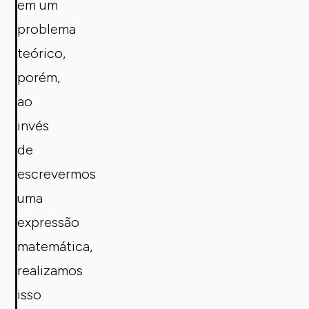
em um
problema
teórico,
porém,
ao
invés
de
escrevermos
uma
expressão
matemática,
realizamos
isso