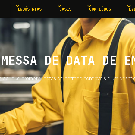
INDÚSTRIAS
CASES
CONTEÚDOS
EV
OMESSA DE DATA DE E
por que prometer datas de entrega confiáveis é um desafio