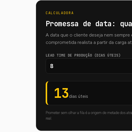
CALCULADORA
Promessa de data: qu
A data que o cliente deseja nem sempre 
comprometida realista a partir da carga at
LEAD TIME DE PRODUÇÃO (DIAS ÚTEIS)
13
dias úteis
Prometer sem olhar a fila é a origem de metade dos at
real.