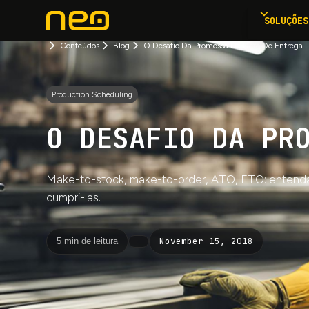
SOLUÇÕES
Conteúdos
Blog
O Desafio Da Promessa De Data De Entrega
Production Scheduling
O DESAFIO DA PR
Make-to-stock, make-to-order, ATO, ETO: entenda 
cumpri-las.
November 15, 2018
5 min de leitura