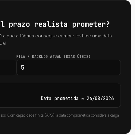
al prazo realista prometer?
é a que a fábrica consegue cumprir. Estime uma data
ual.
FILA / BACKLOG ATUAL (DIAS ÚTEIS)
Data prometida ≈ 26/08/2026
rasos. Com capacidade finita (APS), a data comprometida considera a carga