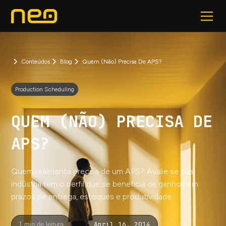
Conteúdos
Blog
Quem (não) Precisa De APS?
Production Scheduling
QUEM (NÃO) PRECISA DE
APS?
Quem realmente precisa de um APS? Avalie se sua
indústria tem o perfil que se beneficia de ganhos em
prazos de entrega, estoques e produtividade.
April 16, 2014
1 min de leitura