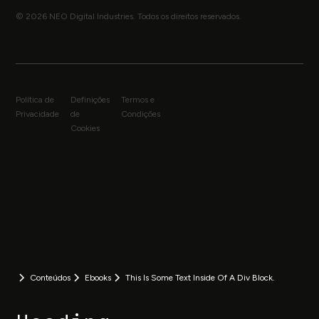
© 2026 NEO Digital Industries. Todos os direitos reservados.
Política de
Definições
Termos e
Privacidade
de
Condições
Cookies
Conteúdos
Ebooks
This Is Some Text Inside Of A Div Block.