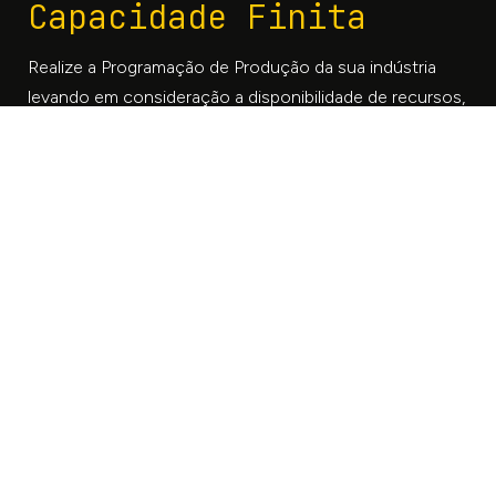
Capacidade Finita
Realize a Programação de Produção da sua indústria
levando em consideração a disponibilidade de recursos,
o sincronismo entre operações e todas as demais
restrições.
Regras do Negócio