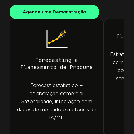
Agende uma Demonstração
Plane
Estratégi
Forecasting e
gerir Po
Planeamento de Procura
com val
serviço 
Forecast estatístico +
colaboração comercial.
Sazonalidade, integração com
dados de mercado e métodos de
IA/ML.