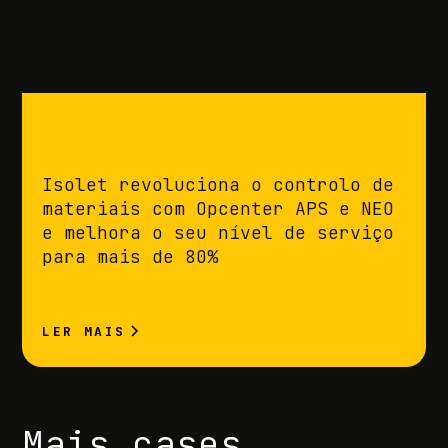
Isolet revoluciona o controlo de
materiais com Opcenter APS e NEO
e melhora o seu nível de serviço
para mais de 80%
LER MAIS
Mais cases