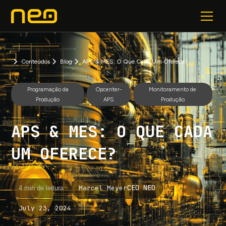
Conteúdos
Blog
APS & MES: O Que Cada Um Oferece?
Programação da
Opcenter-
Monitoramento de
Produção
APS
Produção
APS & MES: O QUE CADA
UM OFERECE?
CEO NEO
Marcel Meyer
4 min de leitura
July 23, 2024