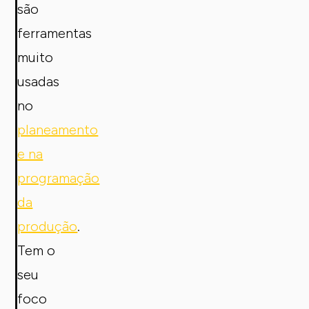
são
ferramentas
muito
usadas
no
planeamento
e na
programação
da
produção
.
Tem o
seu
foco