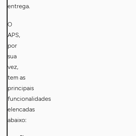
entrega.
O
APS,
por
sua
vez,
tem as
principais
funcionalidades
elencadas
abaixo: