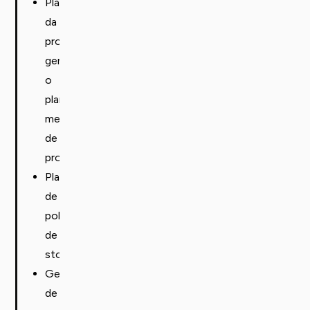
Planeamento
da
produção
gerando
o
plano
mestre
de
produção;
Planeamento
de
políticas
de
stock;
Geração
de