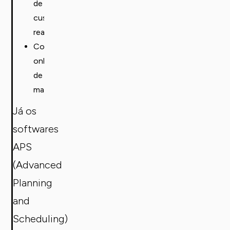
de
custo
real;
Controlo
online
de
manutenção.
Já os
softwares
APS
(Advanced
Planning
and
Scheduling)