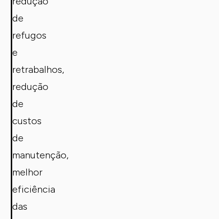
redução
de
refugos
e
retrabalhos,
redução
de
custos
de
manutenção,
melhor
eficiência
das