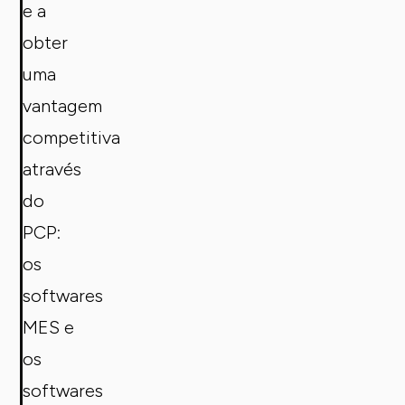
e a
obter
uma
vantagem
competitiva
através
do
PCP:
os
softwares
MES e
os
softwares