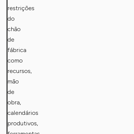
restrições
do
chão
de
fábrica
como
recursos,
mão
de
obra,
calendários
produtivos,
ferramentas