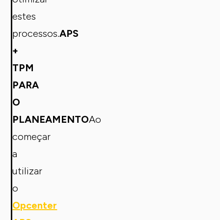
estes
processos.
APS
+
TPM
PARA
O
PLANEAMENTO
Ao
começar
a
utilizar
o
Opcenter