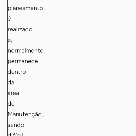
planeamento
é
realizado
e,
normalmente,
permanece
dentro
da
área
de
Manutenção,
sendo
difícil