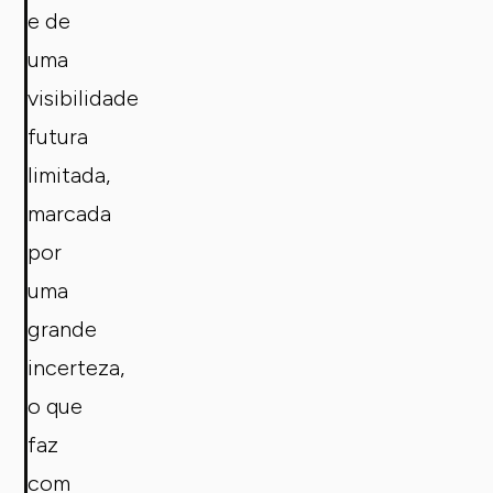
e de
uma
visibilidade
futura
limitada,
marcada
por
uma
grande
incerteza,
o que
faz
com