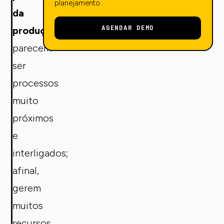
planejamento.
da
AGENDAR DEMO
produção
parecem
ser
processos
muito
próximos
e
interligados;
afinal,
gerem
muitos
recursos