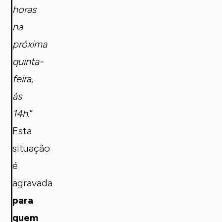
horas
na
próxima
quinta-
feira,
às
14h.
”
Esta
situação
é
agravada
para
quem