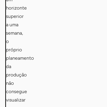
horizonte
superior
a uma
semana,
o
próprio
planeamento
da
produção
não
consegue
visualizar