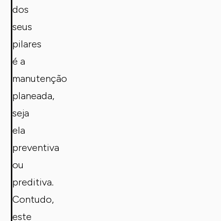
dos
seus
pilares
é a
manutenção
planeada,
seja
ela
preventiva
ou
preditiva.
Contudo,
este