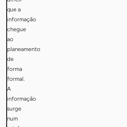
que a
informação
chegue
ao
planeamento
de
forma
formal.
A
informação
surge
num