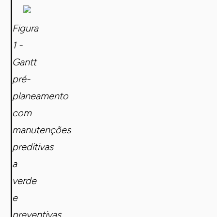
Figura
1 -
Gantt
pré-
planeamento
com
manutenções
preditivas
a
verde
e
preventivas