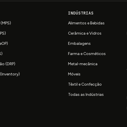
INDÚSTRIAS
 (MPS)
Alimentos e Bebidas
APS)
Cerâmica e Vidros
SeOP)
Embalagens
S)
Farma e Cosméticos
ão (DRP)
Metal-mecânica
(Inventory)
Móveis
Têxtil e Confecção
Todas as Indústrias