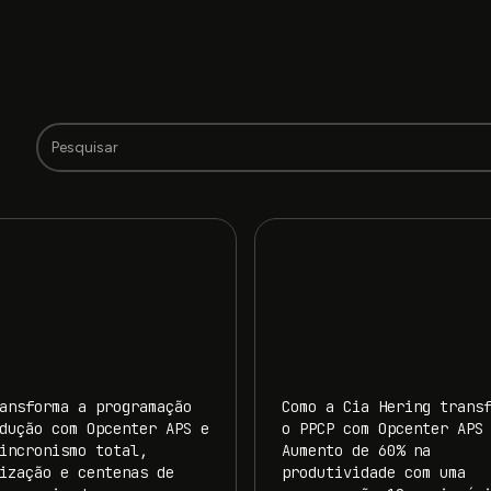
ansforma a programação
Como a Cia Hering trans
dução com Opcenter APS e
o PPCP com Opcenter APS
incronismo total,
Aumento de 60% na
ização e centenas de
produtividade com uma