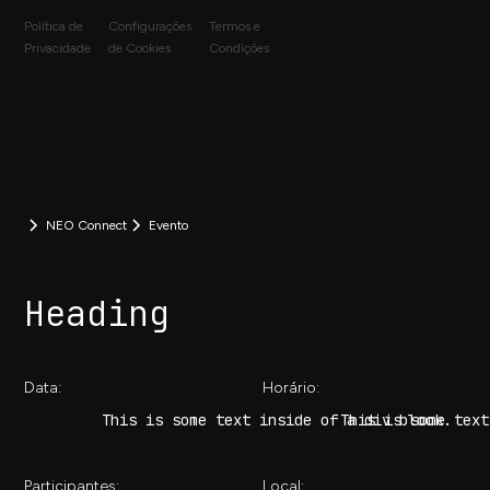
Política de
Configurações
Termos e
Privacidade
de Cookies
Condições
NEO Connect
Evento
Heading
Data:
Horário:
This is some text inside of a div block.
This is some text
Participantes:
Local: