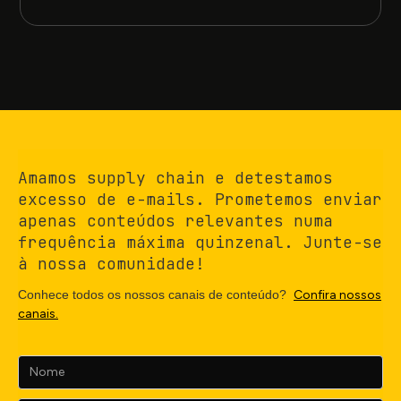
Amamos supply chain e detestamos
excesso de e-mails. Prometemos enviar
apenas conteúdos relevantes numa
frequência máxima quinzenal. Junte-se
à nossa comunidade!
Conhece todos os nossos canais de conteúdo?
Confira nossos
canais.