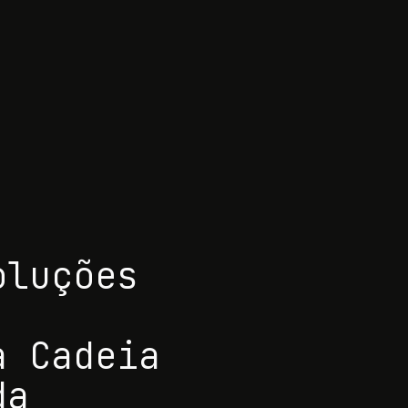
oluções
a Cadeia
da