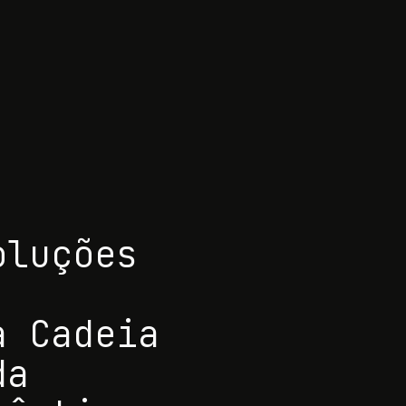
oluções
a Cadeia
da