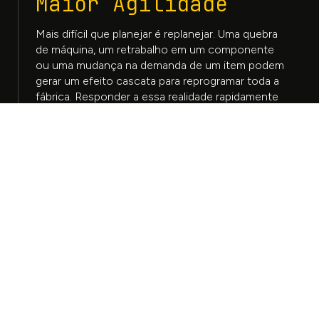
Maior Agilidade
Mais difícil que planejar é replanejar. Uma quebra
de máquina, um retrabalho em um componente
ou uma mudança na demanda de um item podem
gerar um efeito cascata para reprogramar toda a
fábrica. Responder a essa realidade rapidamente
e com um bom plano permitem que o trabalho do
PPCP seja mais analítico e decisivo, e não
operacional.
01
02