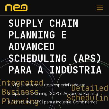
SUPPLY CHAIN
PLANNING E
ADVANCED
SCHEDULING (APS)
PARA A INDÚSTRIA
A NEO é uma consultora especializada em
Supply Chain Planning (SCP) e Advanced Planning
& Scheduling (APS) para a indústria. Combinamos