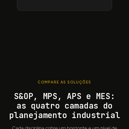
COMPARE AS SOLUÇÕES
S
&
OP, MPS, APS e MES:
as quatro camadas do
planejamento industrial
Cada disciplina cobre um horizonte e um nível de