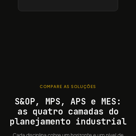
COMPARE AS SOLUÇÕES
S
&
OP, MPS, APS e MES:
as quatro camadas do
planejamento industrial
Cada disciplina cobre um horizonte e um nível de