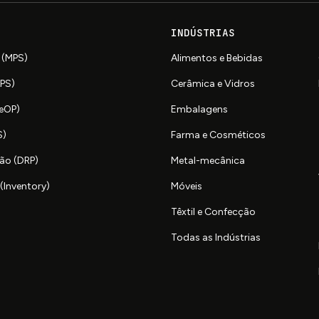
INDÚSTRIAS
 (MPS)
Alimentos e Bebidas
APS)
Cerâmica e Vidros
SeOP)
Embalagens
S)
Farma e Cosméticos
ão (DRP)
Metal-mecânica
(Inventory)
Móveis
Têxtil e Confecção
Todas as Indústrias