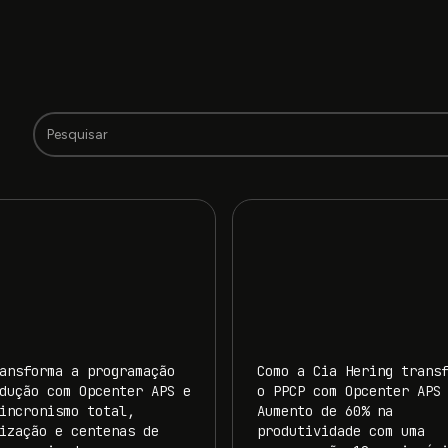
ansforma a programação
Como a Cia Hering trans
dução com Opcenter APS e
o PPCP com Opcenter APS
incronismo total,
Aumento de 60% na
ização e centenas de
produtividade com uma